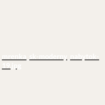
mrenka_sk-moderny_nabytok-
19.jpg