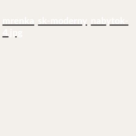
mrenka_sk-moderny_nabytok-
4.jpg