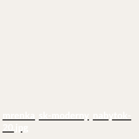
mrenka_sk-moderny_nabytok-
20.jpg