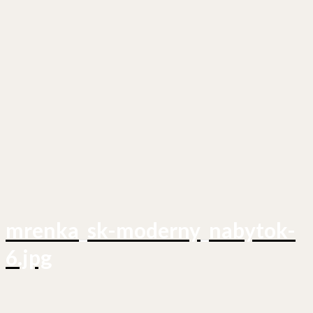
mrenka_sk-moderny_nabytok-
6.jpg