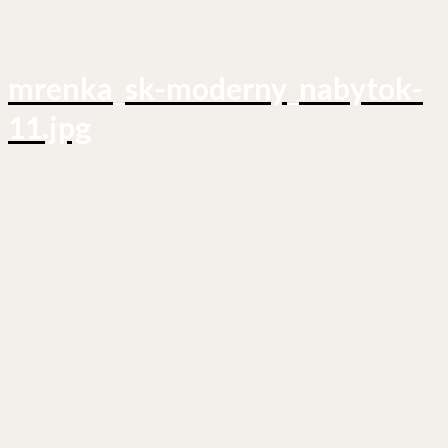
mrenka_sk-moderny_nabytok-
11.jpg