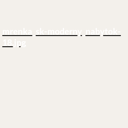
mrenka_sk-moderny_nabytok-
18.jpg