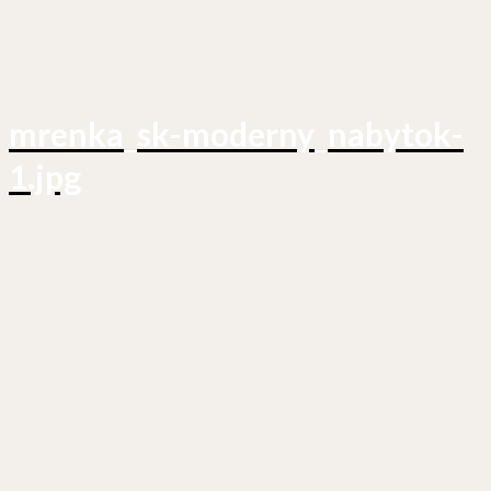
mrenka_sk-moderny_nabytok-
1.jpg