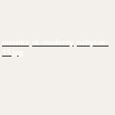
mrenka_sk-moderny_nabytok-
15.jpg