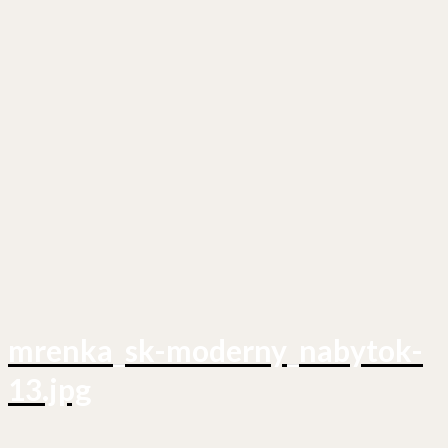
mrenka_sk-moderny_nabytok-
13.jpg