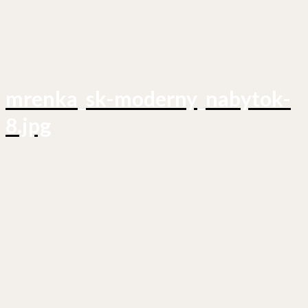
mrenka_sk-moderny_nabytok-
8.jpg