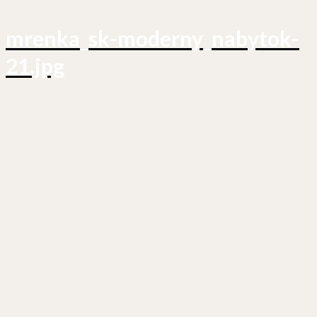
mrenka_sk-moderny_nabytok-
21.jpg