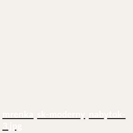
mrenka_sk-moderny_nabytok-
3.jpg