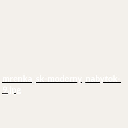
mrenka_sk-moderny_nabytok-
9.jpg