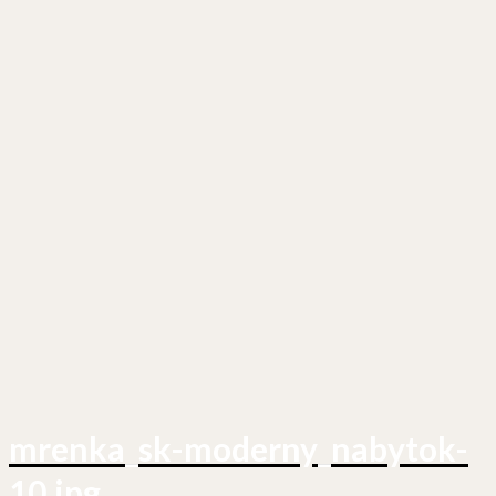
mrenka_sk-moderny_nabytok-
10.jpg