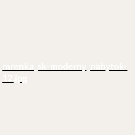
mrenka_sk-moderny_nabytok-
12.jpg