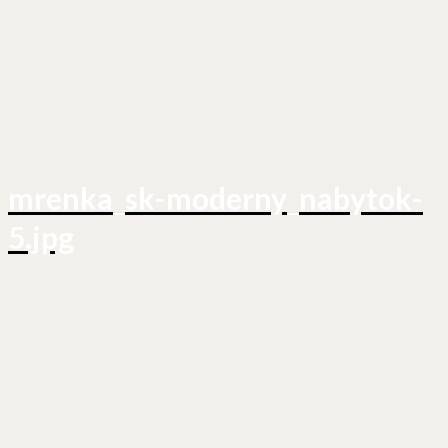
mrenka_sk-moderny_nabytok-
5.jpg