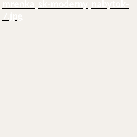
mrenka_sk-moderny_nabytok-
7.jpg