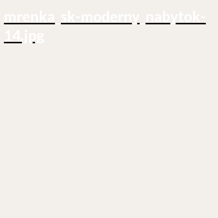
mrenka_sk-moderny_nabytok-
14.jpg