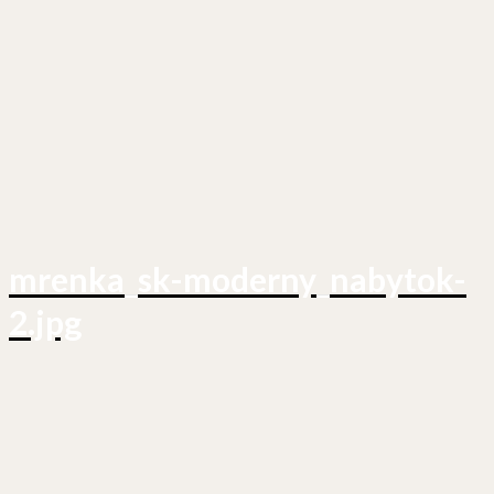
mrenka_sk-moderny_nabytok-
2.jpg