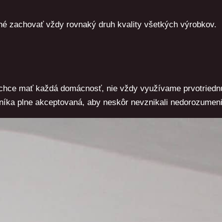
né zachovať vždy rovnaký druh kvality všetkých výrobkov.
ú chce mať každá domácnosť, nie vždy využívame prvotriednu
íka plne akceptovaná, aby neskôr nevznikali nedorozumeni